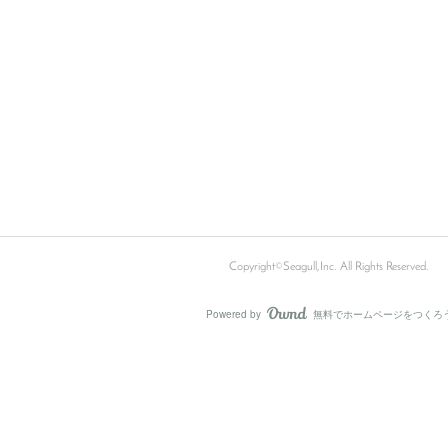
Copyright©Seagull,Inc. All Rights Reserved.
Powered by
無料でホームページをつくろ
AmebaOwnd